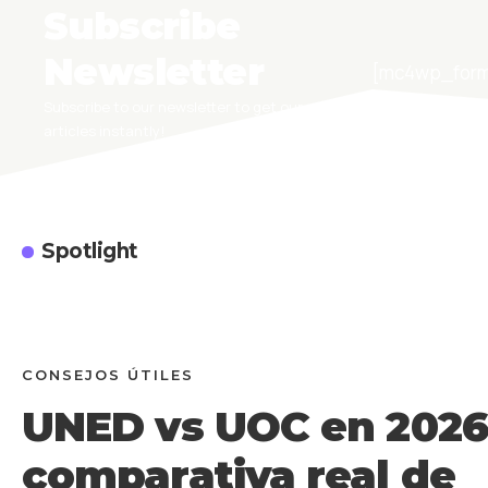
Subscribe
Newsletter
[mc4wp_for
Subscribe to our newsletter to get our newest
articles instantly!
Spotlight
CONSEJOS ÚTILES
UNED vs UOC en 2026
comparativa real de