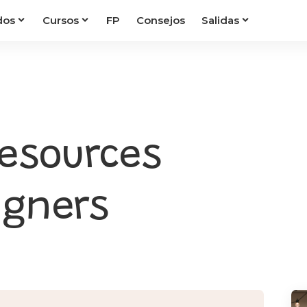
dos
Cursos
FP
Consejos
Salidas
esources
igners