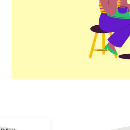
i
GENERAL