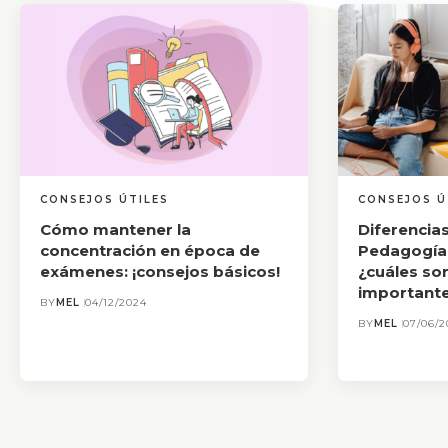
CONSEJOS ÚTILES
CONSEJOS Ú
Cómo mantener la
Diferencias
concentración en época de
Pedagogía 
exámenes: ¡consejos básicos!
¿cuáles so
important
BY
MEL
04/12/2024
BY
MEL
07/06/2