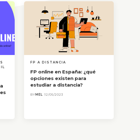
AS
FP A DISTANCIA
IL
FP online en España: ¿qué
opciones existen para
estudiar a distancia?
 a
des
BY
MEL
12/05/2023