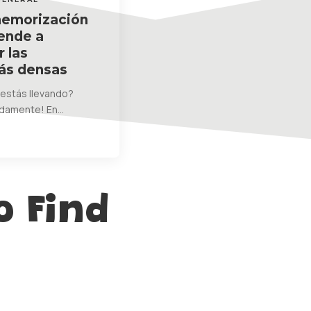
memorización
rende a
 las
ás densas
 estás llevando?
ndamente! En…
o Find