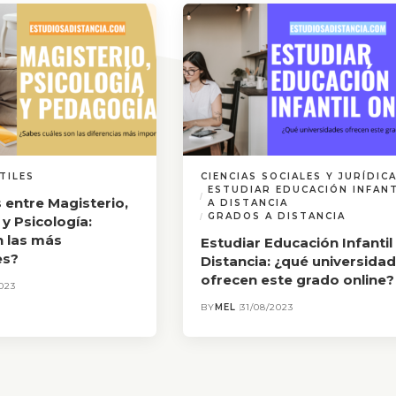
TILES
CIENCIAS SOCIALES Y JURÍDIC
ESTUDIAR EDUCACIÓN INFANT
 entre Magisterio,
A DISTANCIA
GRADOS A DISTANCIA
y Psicología:
n las más
Estudiar Educación Infantil
es?
Distancia: ¿qué universida
ofrecen este grado online?
023
BY
MEL
31/08/2023