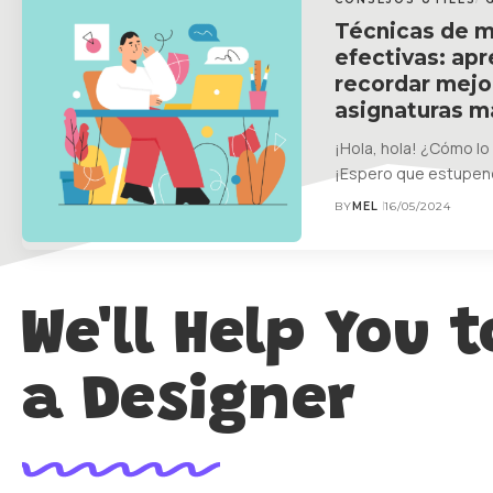
Técnicas de 
efectivas: ap
recordar mejor
asignaturas m
¡Hola, hola! ¿Cómo lo
¡Espero que estupe
BY
MEL
16/05/2024
We'll Help You t
a Designer