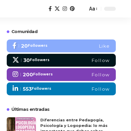
Aa
Comunidad
20
Followers
Like
30
Followers
Follow
200
Followers
Follow
553
Followers
Follow
Últimas entradas
Diferencias entre Pedagogía,
Psicología y Logopedia: lo más