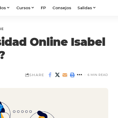
dos
Cursos
FP
Consejos
Salidas
NE
sidad Online Isabel
?
SHARE
6 MIN READ