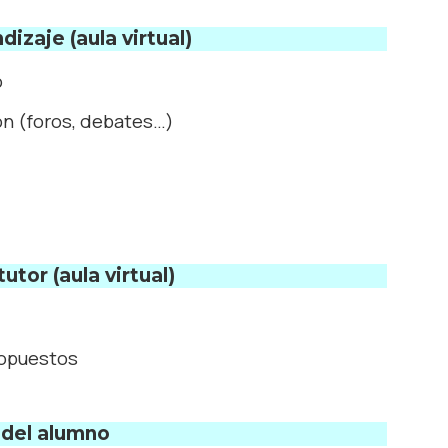
izaje (aula virtual)
o
ón (foros, debates…)
utor (aula virtual)
ropuestos
 del alumno