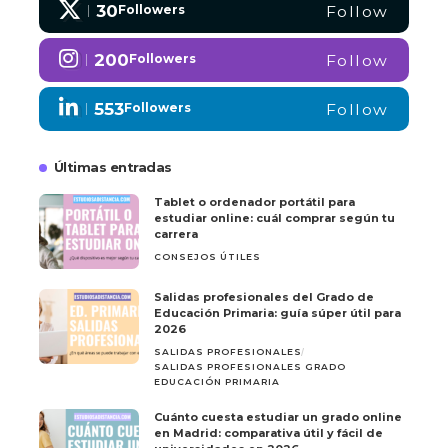
30
Followers
Follow
200
Followers
Follow
553
Followers
Follow
Últimas entradas
Tablet o ordenador portátil para
estudiar online: cuál comprar según tu
carrera
CONSEJOS ÚTILES
Salidas profesionales del Grado de
Educación Primaria: guía súper útil para
2026
SALIDAS PROFESIONALES
SALIDAS PROFESIONALES GRADO
EDUCACIÓN PRIMARIA
Cuánto cuesta estudiar un grado online
en Madrid: comparativa útil y fácil de