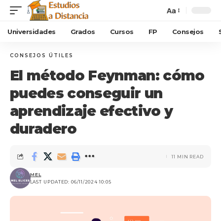
Aa
Universidades
Grados
Cursos
FP
Consejos
CONSEJOS ÚTILES
El método Feynman: cómo
puedes conseguir un
aprendizaje efectivo y
duradero
11 MIN READ
MEL
LAST UPDATED: 06/11/2024 10:05