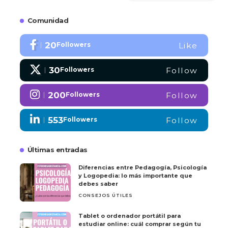
Comunidad
20
Followers
Like
30
Followers
Follow
200
Followers
Follow
553
Followers
Follow
Últimas entradas
Diferencias entre Pedagogía, Psicología
y Logopedia: lo más importante que
debes saber
CONSEJOS ÚTILES
Tablet o ordenador portátil para
estudiar online: cuál comprar según tu