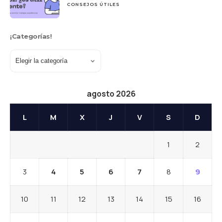
CONSEJOS ÚTILES
¡Categorías!
agosto 2026
L
M
X
J
V
S
D
1
2
3
4
5
6
7
8
9
10
11
12
13
14
15
16