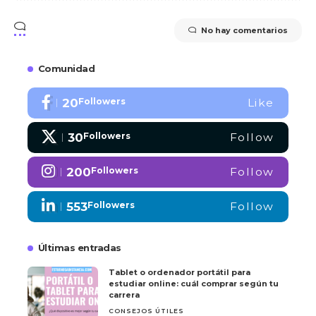
No hay comentarios
Comunidad
20
Followers
Like
30
Followers
Follow
200
Followers
Follow
553
Followers
Follow
Últimas entradas
Tablet o ordenador portátil para
estudiar online: cuál comprar según tu
carrera
CONSEJOS ÚTILES