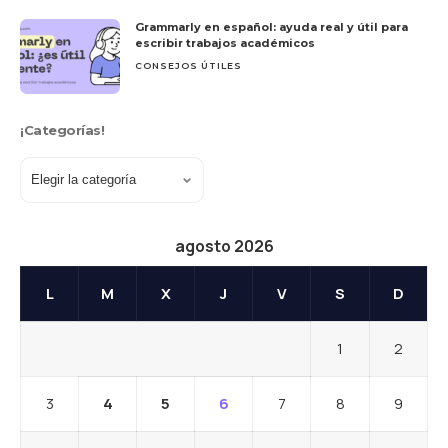
Grammarly en español: ayuda real y útil para
escribir trabajos académicos
CONSEJOS ÚTILES
¡Categorías!
agosto 2026
L
M
X
J
V
S
D
1
2
3
4
5
6
7
8
9