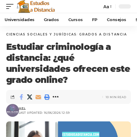
Aa
Universidades
Grados
Cursos
FP
Consejos
CIENCIAS SOCIALES Y JURÍDICAS
GRADOS A DISTANCIA
Estudiar criminología a
distancia: ¿qué
universidades ofrecen este
grado online?
10 MIN READ
MEL
LAST UPDATED: 16/06/2026 12:59