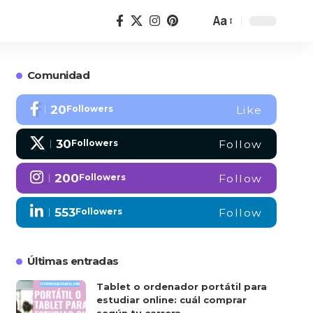
Aa
Comunidad
20
Followers
Like
30
Followers
Follow
200
Followers
Follow
553
Followers
Follow
Últimas entradas
Tablet o ordenador portátil para
estudiar online: cuál comprar