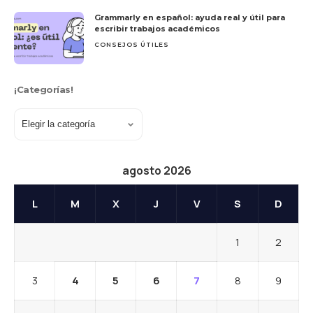
Grammarly en español: ayuda real y útil para
escribir trabajos académicos
CONSEJOS ÚTILES
¡Categorías!
agosto 2026
L
M
X
J
V
S
D
1
2
3
4
5
6
7
8
9