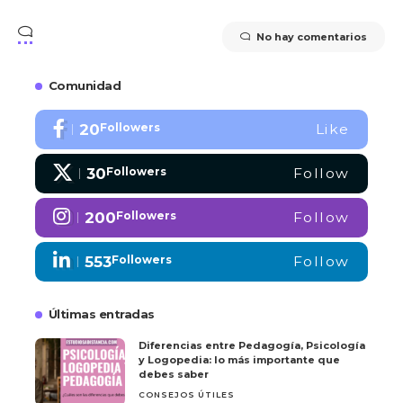
No hay comentarios
Comunidad
20
Followers
Like
30
Followers
Follow
200
Followers
Follow
553
Followers
Follow
Últimas entradas
Diferencias entre Pedagogía, Psicología
y Logopedia: lo más importante que
debes saber
CONSEJOS ÚTILES