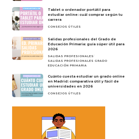
Tablet o ordenador portátil para
estudiar online: cuál comprar según tu
carrera
CONSEJOS ÚTILES
Salidas profesionales del Grado de
Educación Primaria: guía súper útil para
2026
SALIDAS PROFESIONALES
SALIDAS PROFESIONALES GRADO
EDUCACIÓN PRIMARIA
Cuánto cuesta estudiar un grado online
en Madrid: comparativa útil y fácil de
universidades en 2026
CONSEJOS ÚTILES